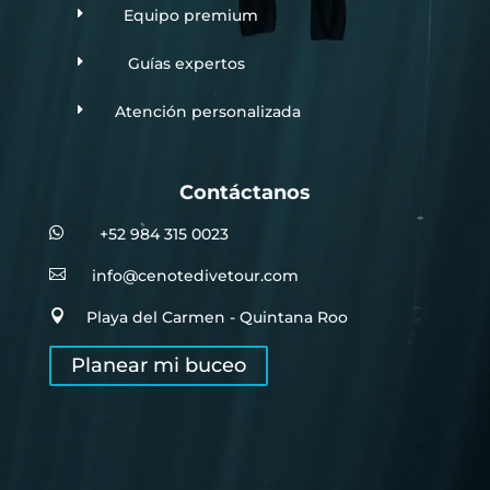
E
Equipo premium
E
Guías expertos
E
Atención personalizada
Contáctanos

+52 984 315 0023

info@cenotedivetour.com

Playa del Carmen - Quintana Roo
Planear mi buceo